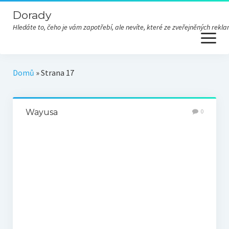
Dorady
Hledáte to, čeho je vám zapotřebí, ale nevíte, které ze zveřejněných re
open
menu
Domů
»
Strana 17
Wayusa
0