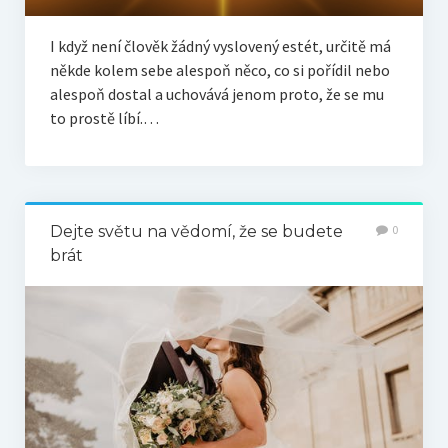
I když není člověk žádný vyslovený estét, určitě má
někde kolem sebe alespoň něco, co si pořídil nebo
alespoň dostal a uchovává jenom proto, že se mu
to prostě líbí.…
Dejte světu na vědomí, že se budete
0
brát