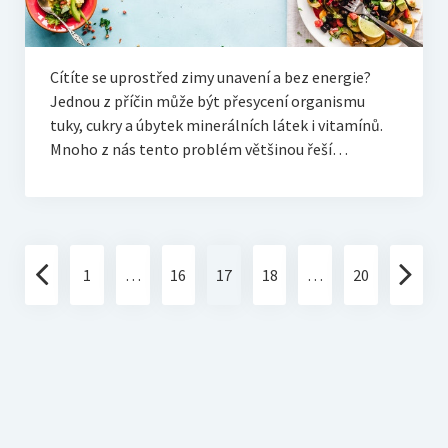
Cítíte se uprostřed zimy unavení a bez energie?
Jednou z příčin může být přesycení organismu
tuky, cukry a úbytek minerálních látek i vitamínů.
Mnoho z nás tento problém většinou řeší…
Stránkování
1
…
16
17
18
…
20
příspěvků