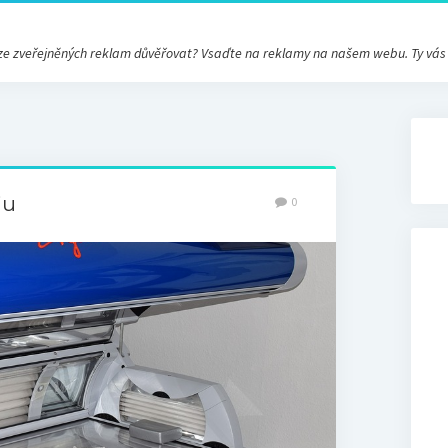
ré ze zveřejněných reklam důvěřovat? Vsaďte na reklamy na našem webu. Ty vá
iu
0