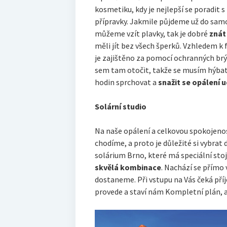
kosmetiku, kdy je nejlepší se poradit 
přípravky. Jakmile půjdeme už do samo
můžeme vzít plavky, tak je dobré
znát
měli jít bez všech šperků. Vzhledem k 
je zajištěno za pomocí ochranných brýl
sem tam otočit, takže se musím hýba
hodin sprchovat a
snažit se opálení u
Solární studio
Na naše opálení a celkovou spokojeno
chodíme, a proto je důležité si vybra
solárium Brno
, které má speciální st
skvělá kombinace
. Nachází se přímo
dostaneme. Při vstupu na Vás čeká pří
provede a staví nám Kompletní plán, 