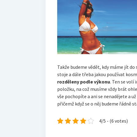
Takže budeme vědět, kdy máme jít do s
stoje a dále třeba jakou používat kos
rozděleny podle výkonu
. Ten se volí
položku, na což musíme vždy brát ohled.
vše pochopíte a ani se nenadějete a už
přičemž když se o něj budeme řádně st
4/5 - (6 votes)