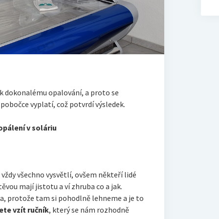
 dokonalému opalování, a proto se
pobočce vyplatí, což potvrdí výsledek.
pálení v soláriu
ždy všechno vysvětlí, ovšem někteří lidé
těvou mají jistotu a ví zhruba co a jak.
a, protože tam si pohodlně lehneme a je to
ete vzít ručník
, který se nám rozhodně