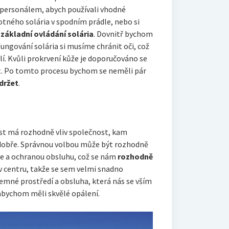
s personálem, abych používali vhodné
tného solária v spodním prádle, nebo si
 základní ovládání solária
. Dovnitř bychom
fungování solária si musíme chránit oči, což
í. Kvůli prokrvení kůže je doporučováno se
t. Po tomto procesu bychom se neměli pár
držet
.
st má rozhodně vliv společnost, kam
t dobře. Správnou volbou může být rozhodně
oje a ochranou obsluhu, což se nám
rozhodně
 v centru, takže se sem velmi snadno
jemné prostředí a obsluha, která nás se vším
abychom měli skvělé opálení.