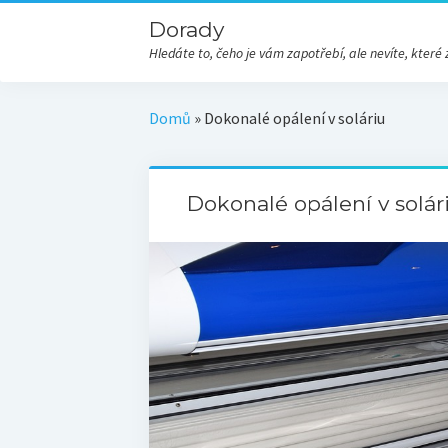
Dorady
Hledáte to, čeho je vám zapotřebí, ale nevíte, kte
Domů
»
Dokonalé opálení v soláriu
Dokonalé opálení v solár