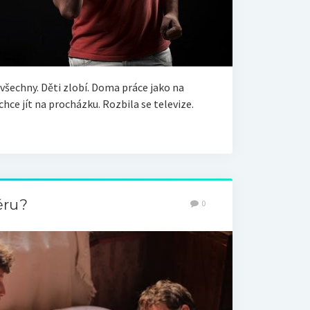
šechny. Děti zlobí. Doma práce jako na
hce jít na procházku. Rozbila se televize.
ěru?
0