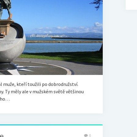
al muže, kteří toužili po dobrodružství.
ny. Ty měly ale v mužském světě většinou
rého…
e
0