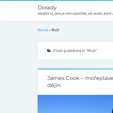
Dorady
Hledáte to, čeho je vám zapotřebí, ale nevíte, kte
Domů
»
Muži
Posts published in “Muži”
James Cook – mořeplavec
dějin