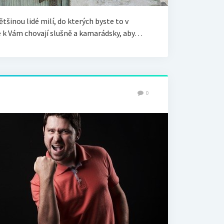
tšinou lidé milí, do kterých byste to v
 se k Vám chovají slušně a kamarádsky, aby…
0