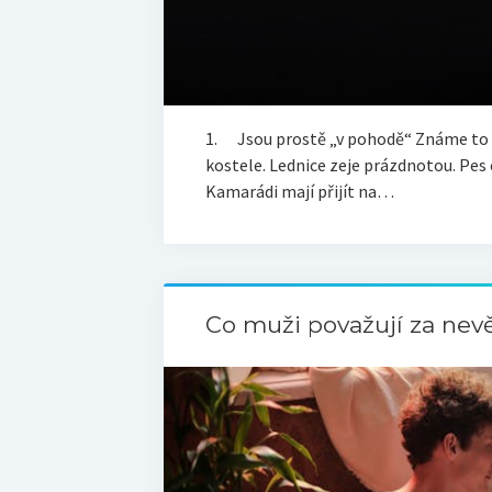
1. Jsou prostě „v pohodě“ Známe to v
kostele. Lednice zeje prázdnotou. Pes c
Kamarádi mají přijít na…
Co muži považují za nev