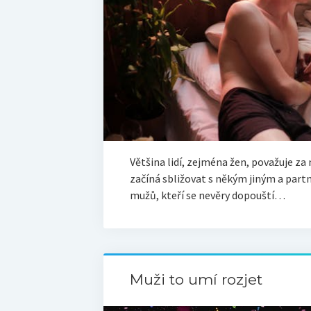
Většina lidí, zejména žen, považuje za 
začíná sbližovat s někým jiným a part
mužů, kteří se nevěry dopouští…
Muži to umí rozjet