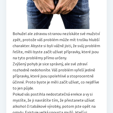
Bohužel ale zdravou stranou nezískáte své mužství
zpět, protože váš problém může mít trošku hlubší
charakter. Abyste si byli vážně jisti, že svůj problém
řešíte, měli byste začít užívat přípravky, které jsou
na tyto problémy přímo určeny.
Zvýšený pohyb je sice správný, ale své zdraví
rozhodně nedohoníte. Váš problém vyřeší jedině
přípravky, které jsou spolehlivé a stoprocentně
účinné. Proto byste je měli začít užívat, co nejdříve
to jen půjde.
Pokud vás postihla nedostatečná erekce a vy si
myslíte, že ji navrátíte tím, že přestanete užívat
alkohol či tabákové výrobky, potom jste opět na
omylu. Existuje velká spousta mužů, kteří si