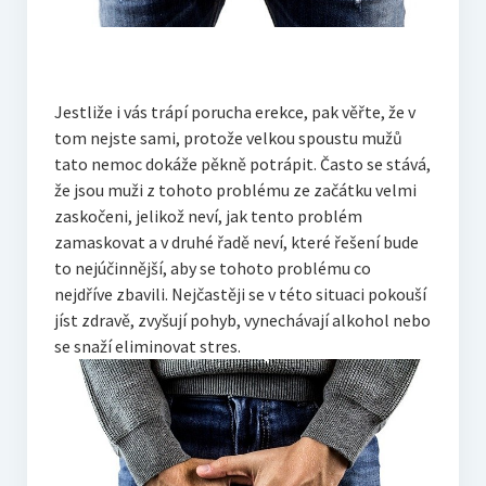
Jestliže i vás trápí porucha
erekce
, pak věřte, že v
tom nejste sami, protože velkou spoustu mužů
tato nemoc dokáže pěkně potrápit. Často se stává,
že jsou muži z tohoto problému ze začátku velmi
zaskočeni, jelikož neví, jak tento problém
zamaskovat a v druhé řadě neví, které řešení bude
to nejúčinnější, aby se tohoto problému co
nejdříve zbavili. Nejčastěji se v této situaci pokouší
jíst zdravě, zvyšují pohyb, vynechávají alkohol nebo
se snaží eliminovat stres.