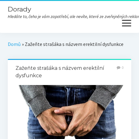
Dorady
Hledáte to, čeho je vám zapotřebí, ale nevíte, které ze zveřejněných re
open
menu
Domů
»
Zažeňte strašáka s názvem erektilní dysfunkce
Zažeňte strašáka s názvem erektilní
0
dysfunkce