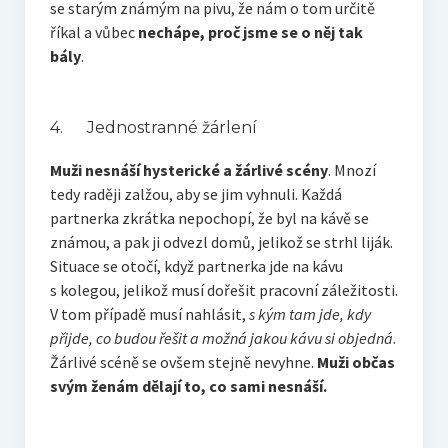
se starým známým na pivu, že nám o tom určitě
říkal a vůbec
nechápe, proč jsme se o něj tak
bály
.
4. Jednostranné žárlení
Muži
nesnáší hysterické a žárlivé scény
. Mnozí
tedy raději zalžou, aby se jim vyhnuli. Každá
partnerka zkrátka nepochopí, že byl na kávě se
známou, a pak ji odvezl domů, jelikož se strhl liják.
Situace se otočí, když partnerka jde na kávu
s kolegou, jelikož musí dořešit pracovní záležitosti.
V tom případě musí nahlásit,
s kým tam jde, kdy
přijde, co budou řešit a možná jakou kávu si objedná
.
Žárlivé scéně se ovšem stejně nevyhne.
Muži občas
svým ženám dělají to, co sami nesnáší.