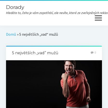
Dorady
Hledáte to, čeho je vám zapotřebí, ale nevíte, které ze zveřejněných re
open
menu
Domů
»
5 největších „vad“ mužů
5 největších „vad“ mužů
0