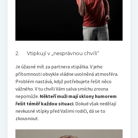
2. Vtipkují v „nesprávnou chvíli“
Je úžasné mít za partnera vtipálka. V jeho
přítomnosti obvykle vládne uvolněná atmosféra.
Problém nastává, když potřebujete řešit něco
vážného. V tu chvíli Vám salva smíchu zrovna
nepomůže.
Někteří muži mají sklony humorem
řešit téměř každou situaci
. Dokud však nedělají
nevkusné vtípky před Vašimi rodiči, dá se to
zkousnout.