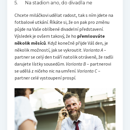
5. Na stadion ano, do divadla ne
Chcete miláčkovi udělat radost, tak s ním jdete na
fotbalové utkání. Říkáte si, že on pak pro změnu
půjde na Vaše oblíbené divadelní představení.
Výsledek je ovšem takový, že ho
přemlouváte
několik měsíců
. Když konečně přijde Váš den, je
několik možností, jak se vykroutit.
Varianta A
–
partner se celý den tváří natolik otráveně, že radši
darujete lístky sousedům.
Varianta B
– partnerovi
se udělá z ničeho nic na umření.
Varianta C
–
partner celé vystoupení prospí.