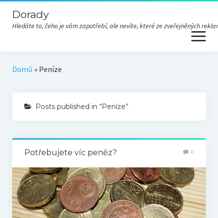
Dorady
Hledáte to, čeho je vám zapotřebí, ale nevíte, které ze zveřejněných re
open
menu
Domů
»
Peníze
Posts published in “Peníze”
Potřebujete víc peněz?
0