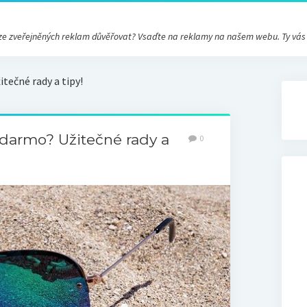
ré ze zveřejněných reklam důvěřovat? Vsaďte na reklamy na našem webu. Ty vá
tečné rady a tipy!
adarmo? Užitečné rady a
0