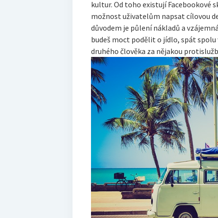
kultur. Od toho existují Facebookové s
možnost uživatelům napsat cílovou de
důvodem je půlení nákladů a vzájemná 
budeš moct podělit o jídlo, spát spolu
druhého člověka za nějakou protislužb