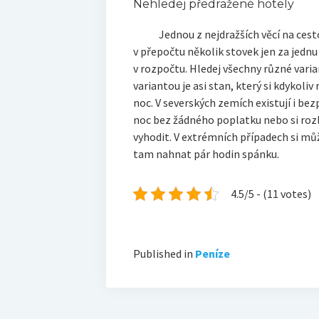
Nehledej předražené hotely
Jednou z nejdražších věcí na cestová
v přepočtu několik stovek jen za jednu
v rozpočtu. Hledej všechny různé varia
variantou je asi stan, který si kdykoliv
noc. V severských zemích existují i be
noc bez žádného poplatku nebo si rozl
vyhodit. V extrémních případech si můž
tam nahnat pár hodin spánku.
4.5/5 - (11 votes)
Published in
Peníze