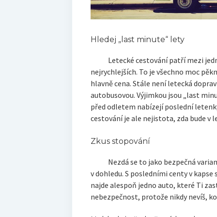
Hledej „last minute“ lety
Letecké cestování patří mezi jedno 
nejrychlejších. To je všechno moc pěkně
hlavně cena. Stále není letecká dopra
autobusovou. Výjimkou jsou „last minu
před odletem nabízejí poslední letenk
cestování je ale nejistota, zda bude v l
Zkus stopování
Nezdá se to jako bezpečná varianta 
v dohledu. S posledními centy v kapse si
najde alespoň jedno auto, které Ti zas
nebezpečnost, protože nikdy nevíš, k