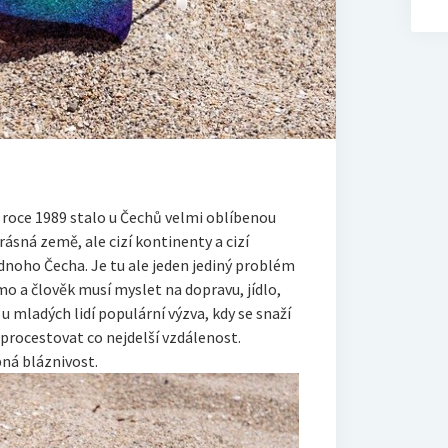
oce 1989 stalo u Čechů velmi oblíbenou
rásná země, ale cizí kontinenty a cizí
dnoho Čecha. Je tu ale jeden jediný problém
o a člověk musí myslet na dopravu, jídlo,
 u mladých lidí populární výzva, kdy se snaží
procestovat co nejdelší vzdálenost.
ná bláznivost.