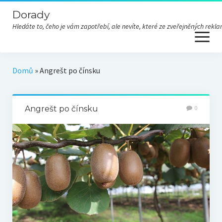
Dorady
Hledáte to, čeho je vám zapotřebí, ale nevíte, které ze zveřejněných re
open
menu
Domů
»
Angrešt po čínsku
Angrešt po čínsku
0