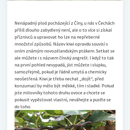
Nenápadný plod pocházející z Číny, u nás v Čechách
příliš dlouho zabydlený není, ale o to více si získal
příznivců a upravovat ho lze na nepřeberné
množství způsobů. Název kiwi opravdu souvisí s
oním známým novozélandským ptákem. Setkat se
ale můžete i s názvem čínský angrešt. I když to tak
na první pohled nevypadá, jíst můžete i slupku,
samozřejmě, pokud je řádně umytá a chemicky
neošetřená. Kiwi je třeba nechat „dojít“, před
konzumací by mělo být měkké, tím i sladké. Pokud
jste milovníky tohoto druhu ovoce a chcete se
pokusit vypěstovat vlastní, neváhejte a pusťte se
do toho.