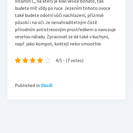
Vitamín C, na který je kiwi velice bohaté, tak
budete mít vždy po ruce. Jezením tohoto ovoce
také budete odolní vůči nachlazení, příznivě
působí i na oči. Je nenahraditelným čistě
přírodním antistresovým prostředkem a navozuje
veselou náladu. Zpracovat se dá také v kuchyni,
např. jako kompot, koktejl nebo smoothie.
4/5 - (7 votes)
Published in
Zboží