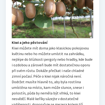
Kiwi a jeho pěstování
Kiwi
můžete mít doma jako klasickou pokojovou
květinu nebo ho můžete umístit na zahrádku,
nejlépe do blízkosti pergoly nebo hradby, kde bude
i ozdobou a zároveň bude mít dostatečnou oporu
při svém růstu. Dokáže přečkat i naše chladné
zimní počasí. Péče o kiwi nijak náročná není.
Dodržet musíte hlavně to, aby byla rostlina
umístěna na místo, kam může slunce, snese i
polostín, půda by neměla být vlhká, to kiwi
nesvědčí. Malé keříky sázejte v dostatečné
vzdálenosti, doporučuje se mezera kolem tří