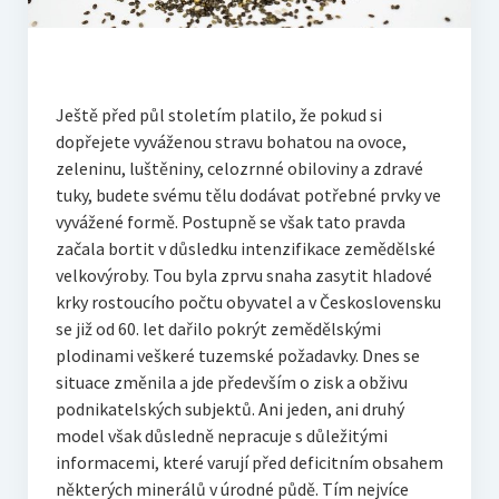
Ještě před půl stoletím platilo, že pokud si
dopřejete vyváženou stravu bohatou na ovoce,
zeleninu, luštěniny, celozrnné obiloviny a zdravé
tuky, budete svému tělu dodávat potřebné prvky ve
vyvážené formě. Postupně se však tato pravda
začala bortit v důsledku intenzifikace zemědělské
velkovýroby. Tou byla zprvu snaha zasytit hladové
krky rostoucího počtu obyvatel a v Československu
se již od 60. let dařilo pokrýt zemědělskými
plodinami veškeré tuzemské požadavky. Dnes se
situace změnila a jde především o zisk a obživu
podnikatelských subjektů. Ani jeden, ani druhý
model však důsledně nepracuje s důležitými
informacemi, které varují před deficitním obsahem
některých minerálů v úrodné půdě. Tím nejvíce