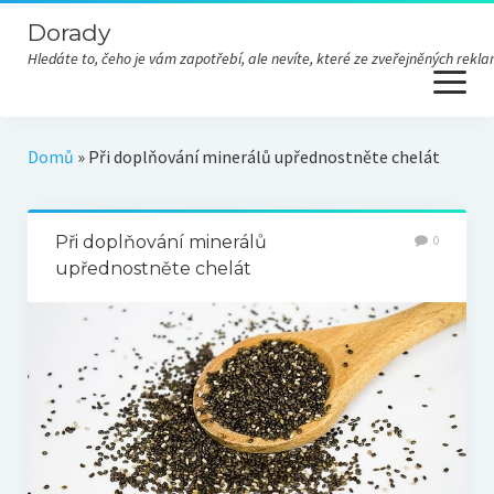
Dorady
Hledáte to, čeho je vám zapotřebí, ale nevíte, které ze zveřejněných re
open
menu
Domů
»
Při doplňování minerálů upřednostněte chelát
Při doplňování minerálů
0
upřednostněte chelát