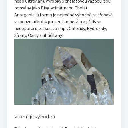
nebo Citronan). Výrobky s chelátovou vazbou jsou
popsány jako Bisglycinát nebo Chelát.
Anorganická forma je nejméně výhodná, vstřebává
se pouze několik procent minerálu a příliš se
nedoporučuje. Jsou to např. Chloridy, Hydroxidy,
Sírany, Oxidy a uhličitany.
V čem je výhodná