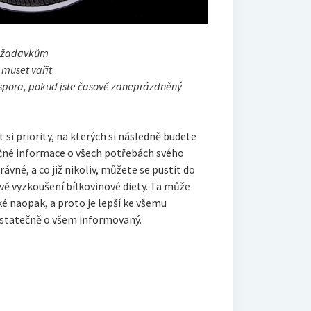
požadavkům
 muset vařit
 úspora, pokud jste časově zaneprázdněný
t si priority, na kterých si následně budete
čné informace o všech potřebách svého
rávné, a co již nikoliv, můžete se pustit do
 vyzkoušení bílkovinové diety. Ta může
é naopak, a proto je lepší ke všemu
ostatečně o všem informovaný.