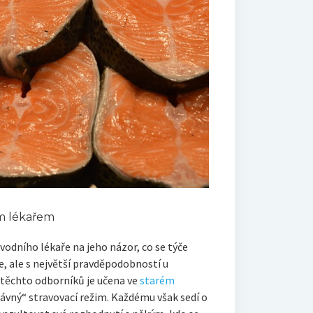
m lékařem
odního lékaře na jeho názor, co se týče
, ale s největší pravděpodobností u
těchto odborníků je učena ve
starém
rávný“ stravovací režim. Každému však sedí o