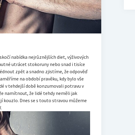
skočí nabídka nejrůznějších diet, výživových
nutné utrácet stokoruny nebo snad i tisíce
lédnout zpět a snadno zjistíme, že odpověď
zaměříme na období pravěku, kdy bylo vše
idé v tehdejší době konzumovali potravu v
 namítnout, že lidé tehdy neměli jak
její kouzlo. Dnes se s touto stravou můžeme
.