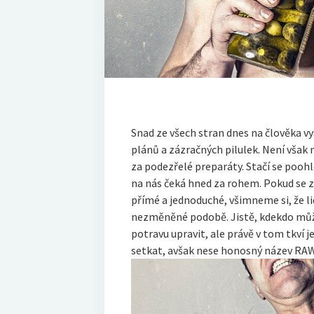
Snad ze všech stran dnes na člověka vy
plánů a zázračných pilulek. Není však 
za podezřelé preparáty. Stačí se pooh
na nás čeká hned za rohem. Pokud se 
přímé a jednoduché, všimneme si, že l
nezměněné podobě. Jistě, kdekdo může
potravu upravit, ale právě v tom tkví 
setkat, avšak nese honosný název RAW