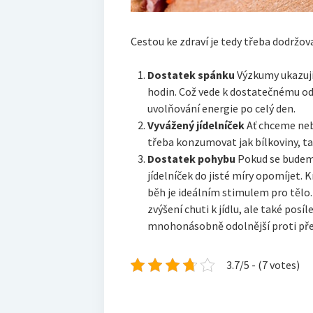
Cestou ke zdraví je tedy třeba dodržova
Dostatek spánku
Výzkumy ukazují
hodin. Což vede k dostatečnému o
uvolňování energie po celý den.
Vyvážený jídelníček
Ať chceme nebo
třeba konzumovat jak bílkoviny, tak
Dostatek pohybu
Pokud se budem
jídelníček do jisté míry opomíjet.
běh je ideálním stimulem pro tělo.
zvýšení chuti k jídlu, ale také posí
mnohonásobně odolnější proti pře
3.7/5 - (7 votes)