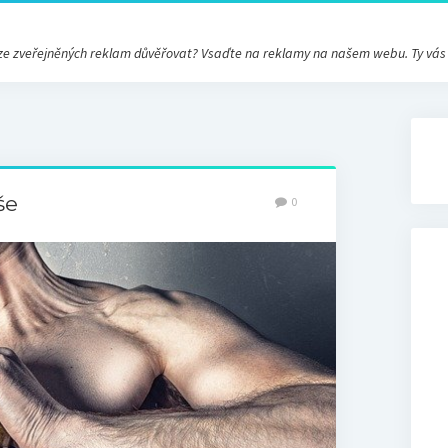
ré ze zveřejněných reklam důvěřovat? Vsaďte na reklamy na našem webu. Ty vá
še
0