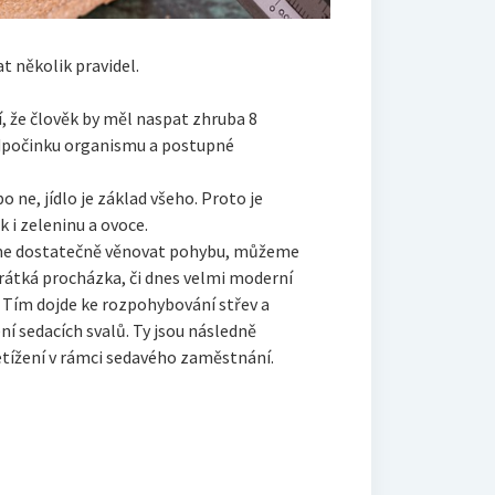
t několik pravidel.
, že člověk by měl naspat zhruba 8
dpočinku organismu a postupné
 ne, jídlo je základ všeho. Proto je
 i zeleninu a ovoce.
e dostatečně věnovat pohybu, můžeme
 Krátká procházka, či dnes velmi moderní
 Tím dojde ke rozpohybování střev a
lení sedacích svalů. Ty jsou následně
tížení v rámci sedavého zaměstnání.