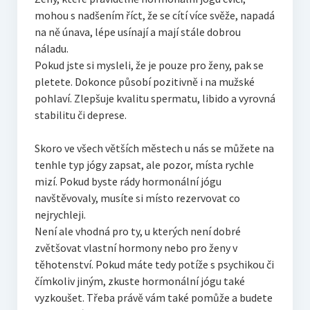
mohou s nadšením říct, že se cítí více svěže, napadá
na ně únava, lépe usínají a mají stále dobrou
náladu.
Pokud jste si mysleli, že je pouze pro ženy, pak se
pletete. Dokonce působí pozitivně i na mužské
pohlaví. Zlepšuje kvalitu spermatu, libido a vyrovná
stabilitu či deprese.
Skoro ve všech větších městech u nás se můžete na
tenhle typ jógy zapsat, ale pozor, místa rychle
mizí. Pokud byste rády hormonální jógu
navštěvovaly, musíte si místo rezervovat co
nejrychleji.
Není ale vhodná pro ty, u kterých není dobré
zvětšovat vlastní hormony nebo pro ženy v
těhotenství. Pokud máte tedy potíže s psychikou či
čímkoliv jiným, zkuste hormonální jógu také
vyzkoušet. Třeba právě vám také pomůže a budete