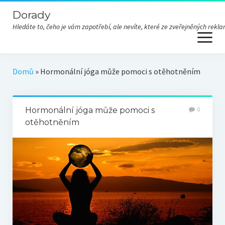
Dorady
Hledáte to, čeho je vám zapotřebí, ale nevíte, které ze zveřejněných re
open
menu
Domů
»
Hormonální jóga může pomoci s otěhotněním
Hormonální jóga může pomoci s
0
otěhotněním