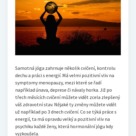
Samotná jóga zahrnuje několik
cvičení
, kontrolu
dechu a práci s energií. Má velmi pozitivní vliv na
symptomy menopauzy, mezi které se řadí
například únava, deprese či návaly horka. Již po
třech měsících cvičení můžete vidět zcela zlepšený
váš zdravotní stav. Nějaké ty změny můžete vidět
už například po 3 dnech cvičení. Co se týká práce s
energií, ta má opravdu velký a pozitivní vliv na
psychiku každé ženy, která hormonální jógu kdy
vyzkoušela.