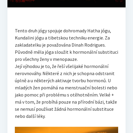
Tento druh jógy spojuje dohromady Hatha jógu,
Kundalini jógu a tibetskou techniku energie. Za
zakladatelku je považována Dinah Rodrigues.
Původně měla jóga sloužit k hormonální substituci
pro všechny ženy v menopauze.
Její výhodou je to, že řeší všelijaké hormonální
nerovnováhy. Některé z nich je schopna odstranit
úplně a u některých aktivuje tvorbu hormonů. U
mladých žen pomáhá na menstruační bolesti nebo
jako pomoc při problému s otěhotněním. Velké +
má v tom, že probíhá pouze na přírodní bázi, takže
se nemusí používat žádná hormonální substituce
nebo další léky.