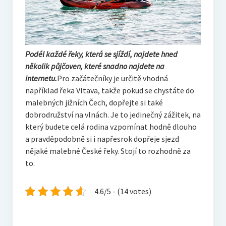
Podél každé řeky, která se sjíždí, najdete hned
několik půjčoven, které snadno najdete na
internetu.
Pro začátečníky je určitě vhodná
například řeka Vltava, takže pokud se chystáte do
malebných jižních Čech, dopřejte si také
dobrodružství na vlnách. Je to jedinečný zážitek, na
který budete celá rodina vzpomínat hodně dlouho
a pravděpodobně si i napřesrok dopřeje sjezd
nějaké malebné České řeky. Stojí to rozhodně za
to.
4.6/5 - (14 votes)