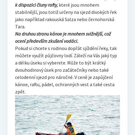
k dispozici čluny rafty,
které jsou mnohem
stabilnější, jsou totiž určeny na sjezd divokých řek
jako například rakouská Salza nebo černohorská
Tara.
Na druhou stranu kánoe je mnohem svižnější, což
ocení především zkušení vodáci.
Pokud si chcete s rodinou dopřát sjíždění řeky, tak
můžete využít půjčovny lodí. Záleží na Vás jaký typ
a délku úseku si vyberete. Může to být krátký
dvouhodinový úsek pro začátečníky nebo také
celodenní sjezd pro náročné. V ceně je zapůjčení
kánoe, raftu, pádel, ochranných vest a také cesta
zpět.