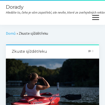
Dorady
Hledáte to, čeho je vám zapotřebí, ale nevíte, které ze zveřejněných re
open
menu
Domů
»
Zkuste sjíždětřeku
Zkuste sjíždětřeku
0