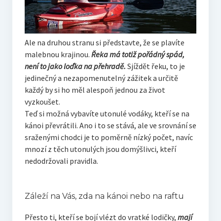
Ale na druhou stranu si představte, že se plavíte
malebnou krajinou.
Řeka má totiž pořádný spád,
není to jako loďka na přehradě.
Sjíždět řeku, to je
jedinečný a nezapomenutelný zážitek a určitě
každý by si ho měl alespoň jednou za život
vyzkoušet.
Teď si možná vybavíte utonulé vodáky, kteří se na
kánoi převrátili. Ano i to se stává, ale ve srovnání se
sraženými chodci je to poměrně nízký počet, navíc
mnozí z těch utonulých jsou domýšlivci, kteří
nedodržovali pravidla.
Záleží na Vás, zda na kánoi nebo na raftu
Přesto ti, kteří se bojí vlézt do vratké lodičky,
mají