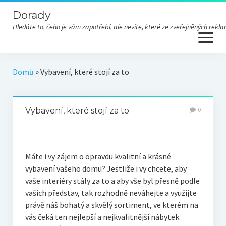
Dorady
Hledáte to, čeho je vám zapotřebí, ale nevíte, které ze zveřejněných re
open
menu
Domů
»
Vybavení, které stojí za to
Vybavení, které stojí za to
0
Máte i vy zájem o opravdu kvalitní a krásné
vybavení vašeho domu? Jestliže i vy chcete, aby
vaše interiéry stály za to a aby vše byl přesně podle
vašich představ, tak rozhodně neváhejte a využijte
právě náš bohatý a skvělý sortiment, ve kterém na
vás čeká ten nejlepší a nejkvalitnější
nábytek
.