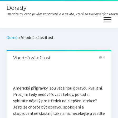
Dorady
Hledáte to, čeho je vám zapotřebí, ale nevíte, které ze zveřejněných re
open
menu
Domů
»
Vhodná záležitost
Vhodná záležitost
0
Americké přípravky jsou většinou opravdu kvalitní.
Proč jim tedy nedůvěřovat i tehdy, pokud si
vybíráte nějaký prostředek na zlepšení
erekce
?
Jestliže chcete být opravdu spokojení a
stoprocentně šťastní, tak na nic nečekejte a vsaďte