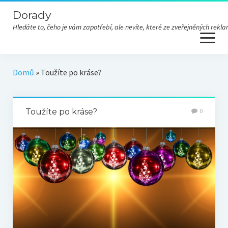
Dorady
Hledáte to, čeho je vám zapotřebí, ale nevíte, které ze zveřejněných re
open
menu
Domů
»
Toužíte po kráse?
Toužíte po kráse?
0