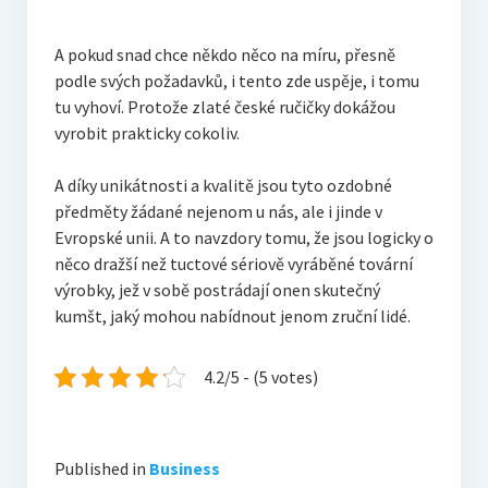
A pokud snad chce někdo něco na míru, přesně
podle svých požadavků, i tento zde uspěje, i tomu
tu vyhoví. Protože zlaté české ručičky dokážou
vyrobit prakticky cokoliv.
A díky unikátnosti a kvalitě jsou tyto ozdobné
předměty žádané nejenom u nás, ale i jinde v
Evropské unii. A to navzdory tomu, že jsou logicky o
něco dražší než tuctové sériově vyráběné tovární
výrobky, jež v sobě postrádají onen skutečný
kumšt, jaký mohou nabídnout jenom zruční lidé.
4.2/5 - (5 votes)
Published in
Business