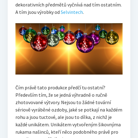
dekorativních předmětů vyčnívá nad tím ostatním.
A tím jsou výrobky od
Selvintech
.
Čím právě tato produkce předčí tu ostatní?
Především tím, že se jedná výhradně o ručně
zhotovované výtvory. Nejsou to žádné tovární
sériově vyráběné ozdoby, jaké se potkají na každém
rohu a jsou tuctové, ale jsou to dílka, z nichž je
každé unikátem. Unikátem vytvořeným šikovnýma
rukama našinců, kteří něco podobného právě pro