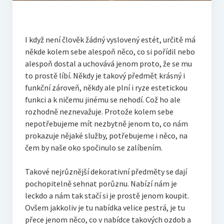
I když není člověk žádný vyslovený estét, určitě má
někde kolem sebe alespoň něco, co si pořídil nebo
alespoň dostal a uchovává jenom proto, že se mu
to prostě líbí. Někdy je takový předmět krásný i
funkční zároveň, někdy ale plní i ryze estetickou
funkci a k ničemu jinému se nehodí. Což ho ale
rozhodně neznevažuje. Protože kolem sebe
nepotřebujeme mít nezbytně jenom to, co nám
prokazuje nějaké služby, potřebujeme i něco, na
čem by naše oko spočinulo se zalíbením.
Takové nejrůznější dekorativní předměty se dají
pochopitelně sehnat porůznu. Nabízí nám je
leckdo a nám tak stačí si je prostě jenom koupit.
Ovšem jakkoliv je tu nabídka velice pestrá, je tu
přece jenom něco, co v nabídce takových ozdob a