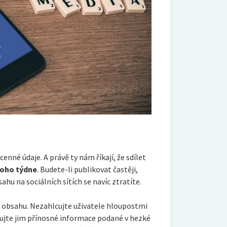
 cenné údaje. A právě ty nám říkají, že sdílet
oho týdne
. Budete-li publikovat častěji,
ahu na sociálních sítích se navíc ztratíte.
u obsahu. Nezahlcujte uživatele hloupostmi
ytujte jim přínosné informace podané v hezké