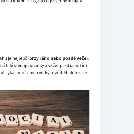
tiku kliknutí. To, na co přišel není nijak
hu je nejlepší
brzy ráno nebo pozdě večer
.
ací lidé sledují novinky a večer před usnutím
ů týká, není v nich velký rozdíl. Neděle sice