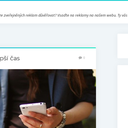
ré ze zveřejněných reklam důvěřovat? Vsaďte na reklamy na našem webu. Ty vá
pší čas
0