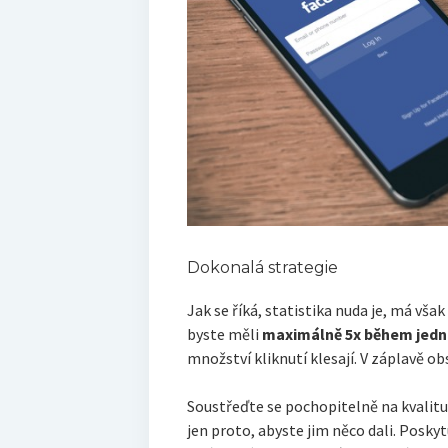
Dokonalá strategie
Jak se říká, statistika nuda je, má však
byste měli
maximálně 5x během jedn
množství kliknutí klesají. V záplavě obs
Soustřeďte se pochopitelně na kvalit
jen proto, abyste jim něco dali. Posk