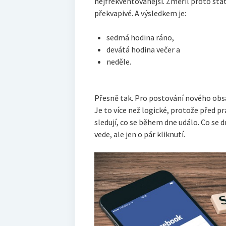
nejfrekventovanější. Změřil proto statis
překvapivé. A výsledkem je:
sedmá hodina ráno,
devátá hodina večer a
neděle.
Přesně tak. Pro postování nového obsa
Je to více než logické, protože před pr
sledují, co se během dne událo. Co se dn
vede, ale jen o pár kliknutí.