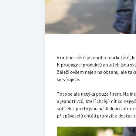
V online světě je mnoho marketérů, kteř
K propagaci produktů a služeb jsou skv
Záleží ovšem nejen na obsahu, ale také
servírujete.
Toto se ale netýká pouze firem. Na i
a jednotlivců, kteří chtějí mít co nejvy
srdíček. I pro ty jsou následující info
přispěvatelů chtějí prorazit a dostat s