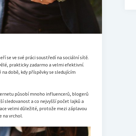
í se ve své práci soustředí na sociální sítě.
ělé, prakticky zadarmo a velmi efektivní.
 na době, kdy příspěvky se sledujícím
nternetu působí mnoho influencerů, blogerů
šší sledovanost a co nejvyšší počet lajků a
rmace velmi důležité, protože mezi záplavou
e na vrchol.