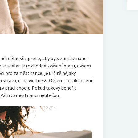
y měl dělat vše proto, aby byly zaměstnanci
ete udělat je rozhodně zvýšení platu, ovšem
věcí pro zaměstnance, je určitě nějaký
a stravu, či na wellness. Ovšem co také ocení
 v práci chodit. Pokud takový benefit
ať Vám zaměstnanci neutečou.