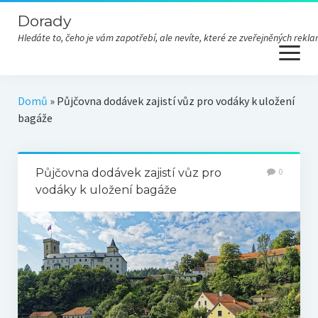
Dorady
Hledáte to, čeho je vám zapotřebí, ale nevíte, které ze zveřejněných re
open
menu
Domů
»
Půjčovna dodávek zajistí vůz pro vodáky k uložení
bagáže
Půjčovna dodávek zajistí vůz pro
0
vodáky k uložení bagáže