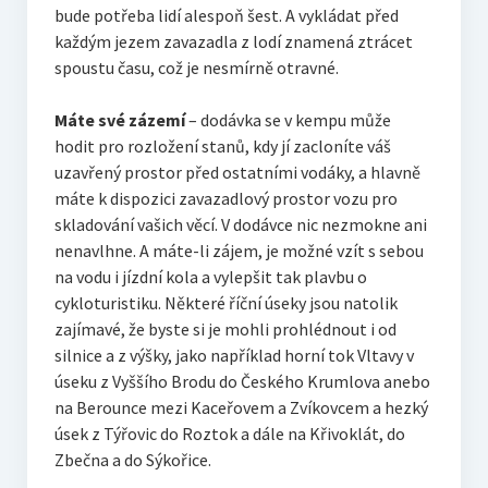
bude potřeba lidí alespoň šest. A vykládat před
každým jezem zavazadla z lodí znamená ztrácet
spoustu času, což je nesmírně otravné.
Máte své zázemí
– dodávka se v kempu může
hodit pro rozložení stanů, kdy jí zacloníte váš
uzavřený prostor před ostatními vodáky, a hlavně
máte k dispozici zavazadlový prostor vozu pro
skladování vašich věcí. V dodávce nic nezmokne ani
nenavlhne. A máte-li zájem, je možné vzít s sebou
na vodu i jízdní kola a vylepšit tak plavbu o
cykloturistiku. Některé říční úseky jsou natolik
zajímavé, že byste si je mohli prohlédnout i od
silnice a z výšky, jako například horní tok Vltavy v
úseku z Vyššího Brodu do Českého Krumlova anebo
na Berounce mezi Kaceřovem a Zvíkovcem a hezký
úsek z Týřovic do Roztok a dále na Křivoklát, do
Zbečna a do Sýkořice.