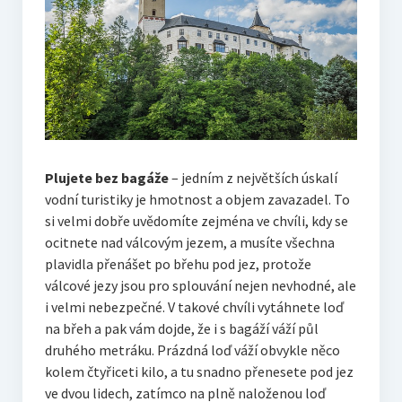
Plujete bez bagáže
– jedním z největších úskalí
vodní turistiky je hmotnost a objem zavazadel. To
si velmi dobře uvědomíte zejména ve chvíli, kdy se
ocitnete nad válcovým jezem, a musíte všechna
plavidla přenášet po břehu pod jez, protože
válcové jezy jsou pro splouvání nejen nevhodné, ale
i velmi nebezpečné. V takové chvíli vytáhnete loď
na břeh a pak vám dojde, že i s bagáží váží půl
druhého metráku. Prázdná loď váží obvykle něco
kolem čtyřiceti kilo, a tu snadno přenesete pod jez
ve dvou lidech, zatímco na plně naloženou loď