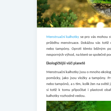
Menstruační kalhotky
se pro vás mohou st
průběhu menstruace. Dokážou vás totiž oc
nebo tampóny. Oproti těmto běžným pom
nesporných výhod, na které se společně p
Ekologičtější vůči planetě
Menstruační kalhotky jsou o mnoho ekologič
pomůcky, jako jsou vložky a tampóny. Pr
nebo tampónů, a s tím, kolik žen na světě j
si totiž k tomu připočítat i plastové o
kalhotky rozhodně vedou.