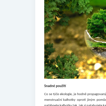
Snadné použití
Co se týče ekologie, je hodně propagovaný 
menstruační kalhotky oproti jiným pomůc
natáhnete kalhotky tak, jak si natahujete k