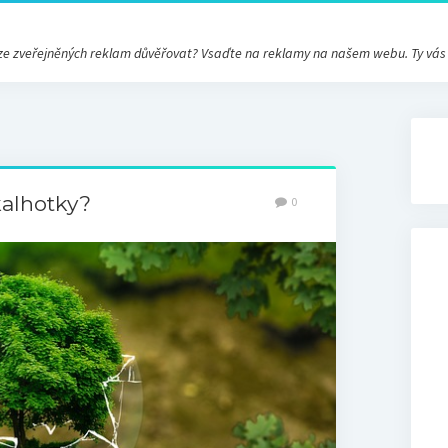
ré ze zveřejněných reklam důvěřovat? Vsaďte na reklamy na našem webu. Ty vá
kalhotky?
0