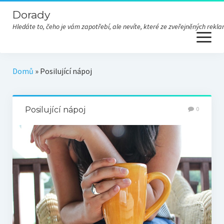
Dorady
Hledáte to, čeho je vám zapotřebí, ale nevíte, které ze zveřejněných re
open
menu
Domů
»
Posilující nápoj
Posilující nápoj
0