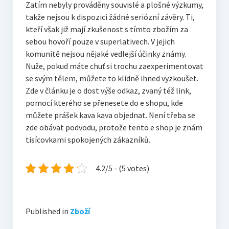
Zatím nebyly prováděny souvislé a plošné výzkumy,
takže nejsou k dispozici žádné seriózní závěry. Ti,
kteří však již mají zkušenost s tímto zbožím za
sebou hovoří pouze v superlativech. V jejich
komunitě nejsou nějaké vedlejší účinky známy.
Nuže, pokud máte chuť si trochu zaexperimentovat
se svým tělem, můžete to klidně ihned vyzkoušet.
Zde v článku je o dost výše odkaz, zvaný též link,
pomocí kterého se přenesete do e shopu, kde
můžete prášek kava kava objednat. Není třeba se
zde obávat podvodu, protože tento e shop je znám
tisícovkami spokojených zákazníků.
4.2/5 - (5 votes)
Published in
Zboží