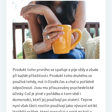
Produkt toho prvního se spařuje a pije vždy a všude
při každé příležitosti. Produkt toho druhého se
používá tehdy, má-li člověk čas a chuť si pořádně
odpočinout. Jsou mu přisuzovány psychedelické
účinky. Což je plně v pořádku o tom vědí i
domorodci, kteří jej používají po staletí. Teprve
nyní však části rostlin používají jako vývozní artikl.
Vyrábějí prášek, který prosušují a poté jej balí a