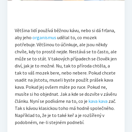
Většina lidí používá běžnou kávu, nebo si dá frťana,
aby jeho
organismus
udělal to, co mozek
potřebuje. Většinou to účinkuje, ale jsou někdy
chvíle, kdy to prostě nejde. Nestává se to často, ale
může se to stát. V takových případech se člověk jen
diví, jak je to možné. Nu, tak to příroda chtěla, a
tak to váš mozek bere, nebo nebere. Pokud chcete
vsadit na jistotu, museli byste použít prášek kava
kava. Pokud jej ovšem máte po ruce. Pokud ne,
musíte si ho objednat. Jak a kde se dozvíte v závěru
článku. Nyní se podíváme na to, co je
kava kava
zač.
Tak s kávou klasickou toho má hodně společného.
Například to, že je to také keř a je rozšířený v
podobném, ne-li stejném podnebí.