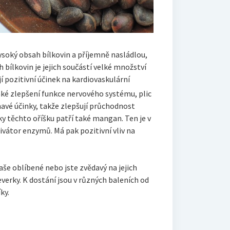
vysoký obsah bílkovin a příjemně nasládlou,
 bílkovin je jejich součástí velké množství
í pozitivní účinek na kardiovaskulární
také zlepšení funkce nervového systému, plic
mavé účinky, takže zlepšují průchodnost
žky těchto oříšku patří také mangan. Ten je v
tivátor enzymů. Má pak pozitivní vliv na
še oblíbené nebo jste zvědavý na jejich
verky. K dostání jsou v různých baleních od
ky.