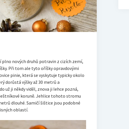
í plno nových druhů potravin z cizích zemí,
říšky. Při tom ale tyto oříšky opravdovými
vice pinie, která se vyskytuje typicky okolo
rý dorůstá výšky až 30 metrů a
 už ji někdy viděl, znova ji lehce pozná,
 deštníkové koruně. Jehlice tohoto stromu
metrů dlouhé. Samičí šištice jsou podobné
sných oblastí.