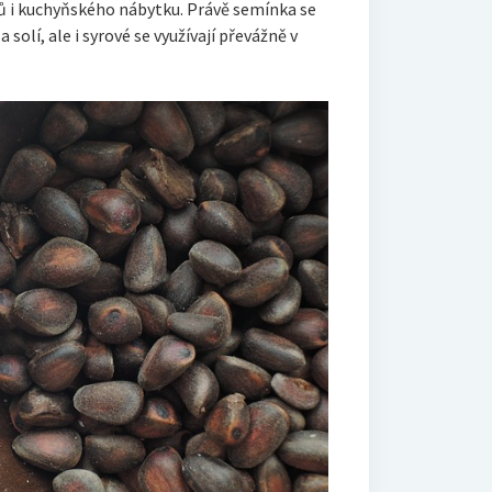
dů i kuchyňského nábytku. Právě semínka se
a solí, ale i syrové se využívají převážně v