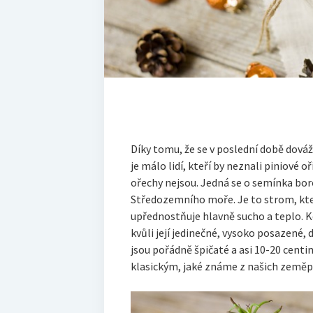
Díky tomu, že se v poslední době dováž
je málo lidí, kteří by neznali piniové o
ořechy nejsou. Jedná se o semínka boro
Středozemního moře. Je to strom, kte
upřednostňuje hlavně sucho a teplo. Kdo
kvůli její jedinečné, vysoko posazené,
jsou pořádně špičaté a asi 10-20 centi
klasickým, jaké známe z našich zeměpi