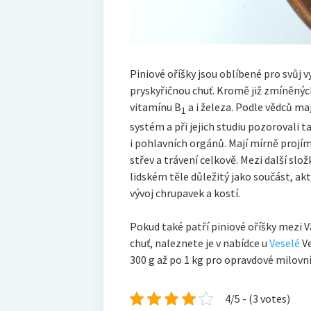
Piniové oříšky jsou oblíbené pro svůj 
pryskyřičnou chuť. Kromě již zmíněných
vitamínu B
a i železa. Podle vědců maj
1
systém a při jejich studiu pozorovali 
i pohlavních orgánů. Mají mírně projí
střev a trávení celkově. Mezi další slo
lidském těle důležitý jako součást, ak
vývoj chrupavek a kostí.
Pokud také patří
piniové oříšky
mezi Va
chuť, naleznete je v nabídce u
Veselé
Ve
300 g až po 1 kg pro opravdové milovní
4/5 - (3 votes)