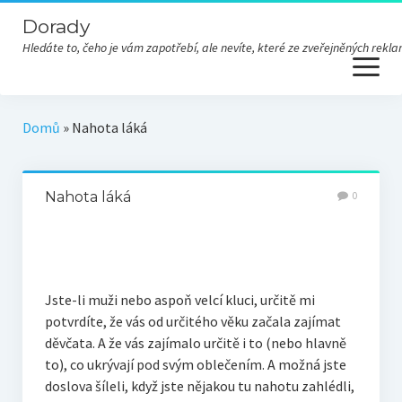
Dorady
Hledáte to, čeho je vám zapotřebí, ale nevíte, které ze zveřejněných re
open
menu
Domů
»
Nahota láká
Nahota láká
0
Jste-li muži nebo aspoň velcí kluci, určitě mi
potvrdíte, že vás od určitého věku začala zajímat
děvčata. A že vás zajímalo určitě i to (nebo hlavně
to), co ukrývají pod svým oblečením. A možná jste
doslova šíleli, když jste nějakou tu nahotu zahlédli,