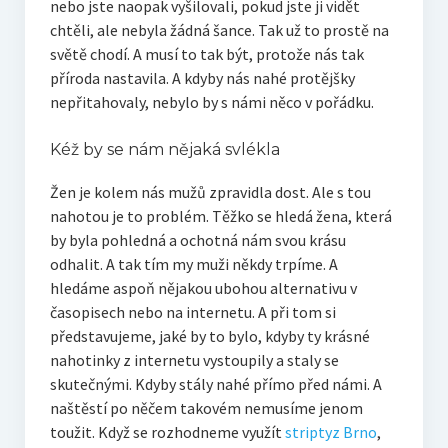
nebo jste naopak vyšilovali, pokud jste ji vidět
chtěli, ale nebyla žádná šance. Tak už to prostě na
světě chodí. A musí to tak být, protože nás tak
příroda nastavila. A kdyby nás nahé protějšky
nepřitahovaly, nebylo by s námi něco v pořádku.
Kéž by se nám nějaká svlékla
Žen je kolem nás mužů zpravidla dost. Ale s tou
nahotou je to problém. Těžko se hledá žena, která
by byla pohledná a ochotná nám svou krásu
odhalit. A tak tím my muži někdy trpíme. A
hledáme aspoň nějakou ubohou alternativu v
časopisech nebo na internetu. A při tom si
představujeme, jaké by to bylo, kdyby ty krásné
nahotinky z internetu vystoupily a staly se
skutečnými. Kdyby stály nahé přímo před námi. A
naštěstí po něčem takovém nemusíme jenom
toužit. Když se rozhodneme využít
striptyz Brno
,