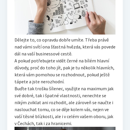
Dělejte to, co opravdu dobře umíte. Třeba právě
nad vámi svítí ona šťastná hvězda, která vás povede
dál na vaší businessové cestě.
A pokud potřebujete vidět černé na bílém hlavní
důvody, proč do toho jít, pak je tu několik hlavních,
která vám pomohou se rozhodnout, pokud ještě
tápete a jste nerozhodní.
Buďte tak trošku šílenec, využijte na maximum jak
své dobré, tak i špatné vlastnosti, nenechte se
nikým zviklat ani rozhodit, ale zároveň se naučte i
naslouchat tomu, co se děje kolem vás, nejen ve
vaší těsné blízkosti, ale i v celém vašem oboru, jak
v Čechách, tak i za hranicemi.