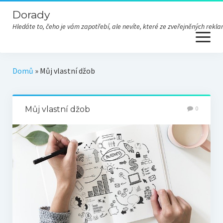
Dorady
Hledáte to, čeho je vám zapotřebí, ale nevíte, které ze zveřejněných re
open
menu
Domů
»
Můj vlastní džob
Můj vlastní džob
0