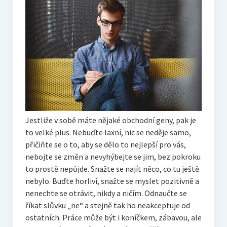
Jestliže v sobě máte nějaké obchodní geny, pak je
to velké plus. Nebuďte laxní, nic se neděje samo,
přičiňte se o to, aby se dělo to nejlepší pro vás,
nebojte se změn a nevyhýbejte se jim, bez pokroku
to prostě nepůjde. Snažte se najít něco, co tu ještě
nebylo. Buďte horliví, snažte se myslet pozitivně a
nenechte se otrávit, nikdy a ničím. Odnaučte se
říkat slůvku „ne“ a stejně tak ho neakceptuje od
ostatních. Práce může být i koníčkem, zábavou, ale