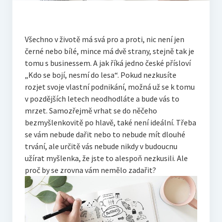
Všechno v životě má svá pro a proti, nic není jen
černé nebo bílé, mince má dvě strany, stejně tak je
tomu s businessem. A jak říká jedno české přísloví
„Kdo se bojí, nesmí do lesa“. Pokud nezkusíte
rozjet svoje vlastní podnikání, možná už se k tomu
v pozdějších letech neodhodláte a bude vás to
mrzet. Samozřejmě vrhat se do něčeho
bezmyšlenkovitě po hlavě, také není ideální. Třeba
se vám nebude dařit nebo to nebude mít dlouhé
trvání, ale určitě vás nebude nikdy v budoucnu
užírat myšlenka, že jste to alespoň nezkusili. Ale
proč by se zrovna vám nemělo zadařit?