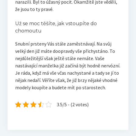
narazili. Byl to úžasný pocit. Okamžitě jste věděli,
že jsou to ty pravé.
Už se moc těšíte, jak vstoupíte do
chomoutu
Snubní prsteny Vás stále zaměstnávají. Na svůj
velký den již máte doopravdy vše přichystáno. To
nejdůležitější však ještě stále nemáte. Vaše
nastávající manželka již začíná být hodně nervózní.
Je ráda, když má vše včas nachystané a tady se jí to
nějak nedaří. Věříte však, že již brzy nějaké vhodné
modely koupíte a budete mít po starostech.
3.5/5 - (2 votes)