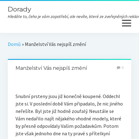
Dorady
Hledáte to, čeho je vám zapotřebí, ale nevíte, které ze zveřejněných re
open
menu
Domů
»
Manželství Vás nejspíš změní
Manželství Vás nejspíš změní
0
Snubní prsteny
jsou již konečně koupené. Oddechl
jste si. V poslední době Vám připadalo, že nic jiného
neřešíte. Byl jste již hodně zoufalý. Neustále se
Vám nedařilo najít nějakého vhodné modely, které
by přesně odpovídaly Vašim požadavkům. Potom
jste však jednoho dne na ty pravé s přítelkyní