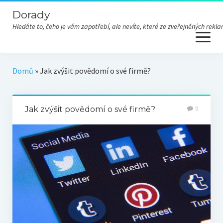
Dorady
Hledáte to, čeho je vám zapotřebí, ale nevíte, které ze zveřejněných re
open
menu
Domů
»
Jak zvýšit povědomí o své firmě?
Jak zvýšit povědomí o své firmě?
0