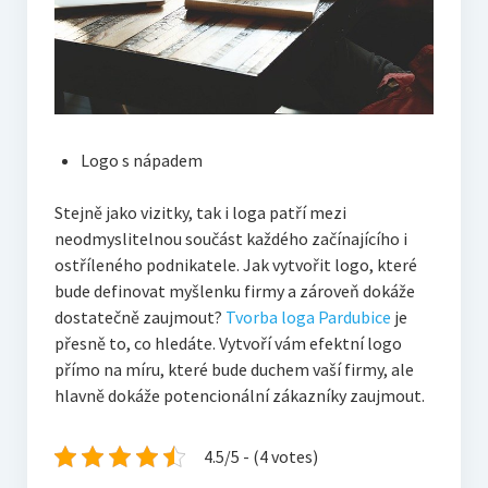
Logo s nápadem
Stejně jako vizitky, tak i loga patří mezi
neodmyslitelnou součást každého začínajícího i
ostříleného podnikatele. Jak vytvořit logo, které
bude definovat myšlenku firmy a zároveň dokáže
dostatečně zaujmout?
Tvorba loga Pardubice
je
přesně to, co hledáte. Vytvoří vám efektní logo
přímo na míru, které bude duchem vaší firmy, ale
hlavně dokáže potencionální zákazníky zaujmout.
4.5/5 - (4 votes)