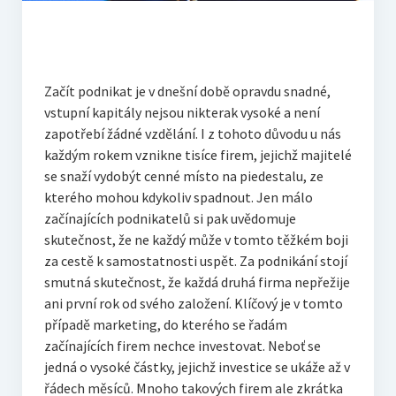
Začít podnikat je v dnešní době opravdu snadné,
vstupní kapitály nejsou nikterak vysoké a není
zapotřebí žádné vzdělání. I z tohoto důvodu u nás
každým rokem vznikne tisíce firem, jejichž majitelé
se snaží vydobýt cenné místo na piedestalu, ze
kterého mohou kdykoliv spadnout. Jen málo
začínajících podnikatelů si pak uvědomuje
skutečnost, že ne každý může v tomto těžkém boji
za cestě k samostatnosti uspět. Za podnikání stojí
smutná skutečnost, že každá druhá firma nepřežije
ani první rok od svého založení. Klíčový je v tomto
případě marketing, do kterého se řadám
začínajících firem nechce investovat. Neboť se
jedná o vysoké částky, jejichž investice se ukáže až v
řádech měsíců. Mnoho takových firem ale zkrátka