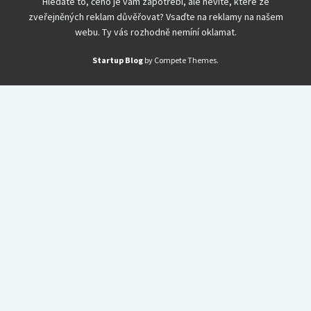
Hledáte to, čeho je vám zapotřebí, ale nevíte, které ze
zveřejněných reklam důvěřovat? Vsaďte na reklamy na našem
webu. Ty vás rozhodně nemíní oklamat.
Startup Blog
by Compete Themes.