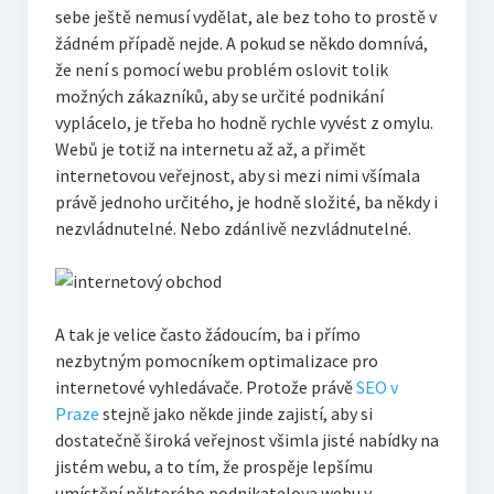
sebe ještě nemusí vydělat, ale bez toho to prostě v
žádném případě nejde. A pokud se někdo domnívá,
že není s pomocí webu problém oslovit tolik
možných zákazníků, aby se určité podnikání
vyplácelo, je třeba ho hodně rychle vyvést z omylu.
Webů je totiž na internetu až až, a přimět
internetovou veřejnost, aby si mezi nimi všímala
právě jednoho určitého, je hodně složité, ba někdy i
nezvládnutelné. Nebo zdánlivě nezvládnutelné.
A tak je velice často žádoucím, ba i přímo
nezbytným pomocníkem optimalizace pro
internetové vyhledávače. Protože právě
SEO v
Praze
stejně jako někde jinde zajistí, aby si
dostatečně široká veřejnost všimla jisté nabídky na
jistém webu, a to tím, že prospěje lepšímu
umístění některého podnikatelova webu v