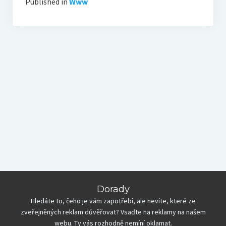
Published in
Www
Dorady
Hledáte to, čeho je vám zapotřebí, ale nevíte, které ze
zveřejněných reklam důvěřovat? Vsaďte na reklamy na našem
webu. Ty vás rozhodně nemíní oklamat.