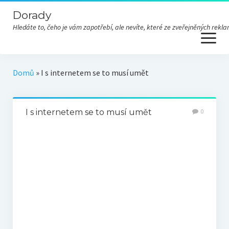
Dorady
Hledáte to, čeho je vám zapotřebí, ale nevíte, které ze zveřejněných re
open
menu
Domů
»
I s internetem se to musí umět
I s internetem se to musí umět
0