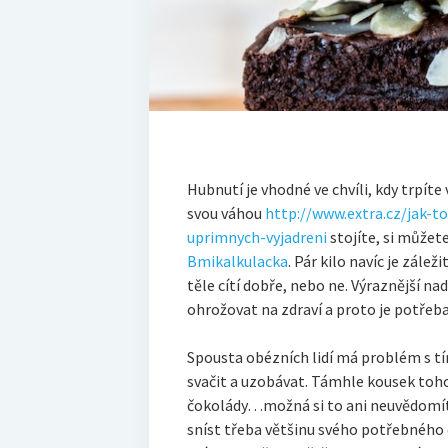
Hubnutí je vhodné ve chvíli, kdy trpíte
svou váhou
http://www.extra.cz/jak-t
uprimnych-vyjadreni
stojíte, si může
Bmikalkulacka
. Pár kilo navíc je zálež
těle cítí dobře, nebo ne. Výraznější n
ohrožovat na zdraví a proto je potřeba j
Spousta obézních lidí má problém s tím
svačit a uzobávat. Támhle kousek toh
čokolády…možná si to ani neuvědomíte
sníst třeba většinu svého potřebného d