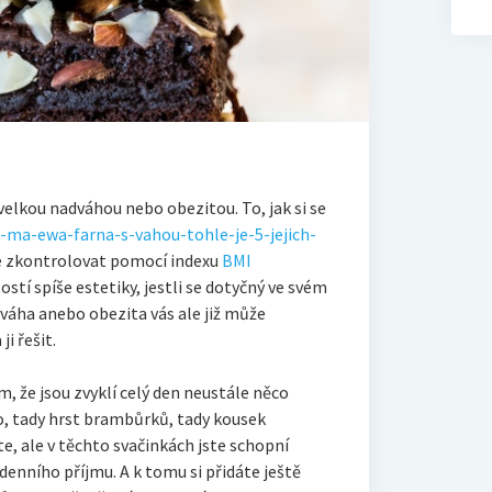
 velkou nadváhou nebo obezitou. To, jak si se
o-ma-ewa-farna-s-vahou-tohle-je-5-jejich-
te zkontrolovat pomocí indexu
BMI
itostí spíše estetiky, jestli se dotyčný ve svém
adváha anebo obezita vás ale již může
i řešit.
, že jsou zvyklí celý den neustále něco
o, tady hrst brambůrků, tady kousek
, ale v těchto svačinkách jste schopní
enního příjmu. A k tomu si přidáte ještě