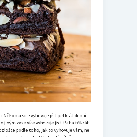
u. Někomu sice vyhovuje jíst pětkrát denně
e jiným zase více vyhovuje jíst třeba třikrát
 rozložte podle toho, jak to vyhovuje vám, ne