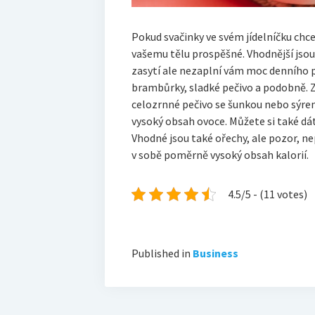
Pokud svačinky ve svém jídelníčku chcet
vašemu tělu prospěšné. Vhodnější jsou 
zasytí ale nezaplní vám moc denního 
brambůrky, sladké pečivo a podobně. Zv
celozrnné pečivo se šunkou nebo sýre
vysoký obsah ovoce. Můžete si také dá
Vhodné jsou také ořechy, ale pozor, ne
v sobě poměrně vysoký obsah kalorií.
4.5/5 - (11 votes)
Published in
Business