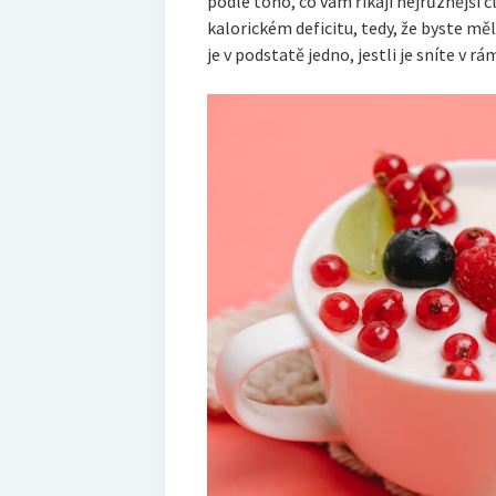
podle toho, co vám říkají nejrůznější č
kalorickém deficitu, tedy, že byste mě
je v podstatě jedno, jestli je sníte v rá