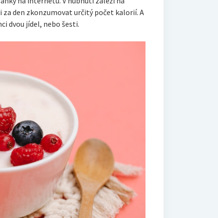
lánky na internetu. V hubnutí záleží na
li za den zkonzumovat určitý počet kalorií. A
mci dvou jídel, nebo šesti.