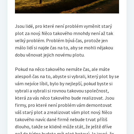
Jsou lidé, pro které není problém vyměnit starý
plot za nový. Něco takového mnohdy není až tak
velký problém. Problém bývá čas, protože jen
málo lidí si najde čas na to, aby se mohli nějakou
dobu věnovat jejich novému plotu.
Pokud na něco takového nemáte čas, ale máte
alespoň čas na to, abyste si vybrali, který plot by se
vám nejvíce líbil, bylo by nejlepší, pokud byste si
vybrali a vybrali si rovnou takovou společnost,
která za vás něco takového bude realizovat. Jsou
firmy, pro které není problém vám demontovat
váš starý plot a zrealizovat vám plot nový. Něco
takového navíc dané firmě nebude trvat příliš
dlouho, takže se klidně může stát, že ještě dříve
než do týdne budete mít plot hotový. Je jasné, že