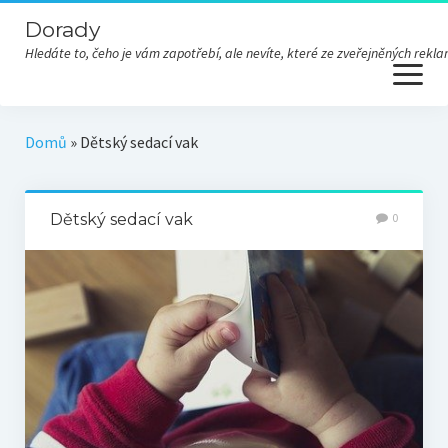
Dorady
Hledáte to, čeho je vám zapotřebí, ale nevíte, které ze zveřejněných re
open
menu
Domů
»
Dětský sedací vak
Dětský sedací vak
0