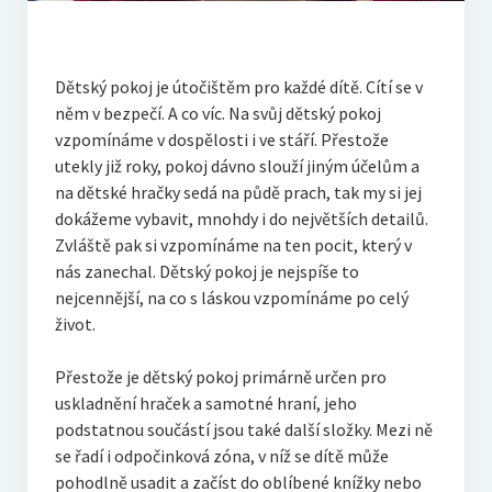
Dětský pokoj je útočištěm pro každé dítě. Cítí se v
něm v bezpečí. A co víc. Na svůj dětský pokoj
vzpomínáme v dospělosti i ve stáří. Přestože
utekly již roky, pokoj dávno slouží jiným účelům a
na dětské hračky sedá na půdě prach, tak my si jej
dokážeme vybavit, mnohdy i do největších detailů.
Zvláště pak si vzpomínáme na ten pocit, který v
nás zanechal. Dětský pokoj je nejspíše to
nejcennější, na co s láskou vzpomínáme po celý
život.
Přestože je dětský pokoj primárně určen pro
uskladnění hraček a samotné hraní, jeho
podstatnou součástí jsou také další složky. Mezi ně
se řadí i odpočinková zóna, v níž se dítě může
pohodlně usadit a začíst do oblíbené knížky nebo