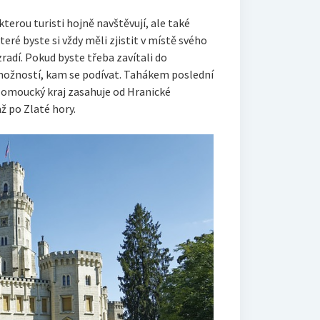
terou turisti hojně navštěvují, ale také
teré byste si vždy měli zjistit v místě svého
zradí.
Pokud byste třeba zavítali do
ožností, kam se podívat. Tahákem poslední
lomoucký kraj zasahuje od Hranické
ž po Zlaté hory.