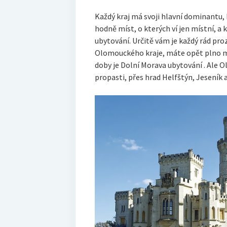
Každý kraj má svoji hlavní dominantu, k
hodně míst, o kterých ví jen místní, a k
ubytování. Určitě vám je každý rád pro
Olomouckého kraje, máte opět plno m
doby je Dolní Morava ubytování
.
Ale O
propasti, přes hrad Helfštýn, Jeseník a