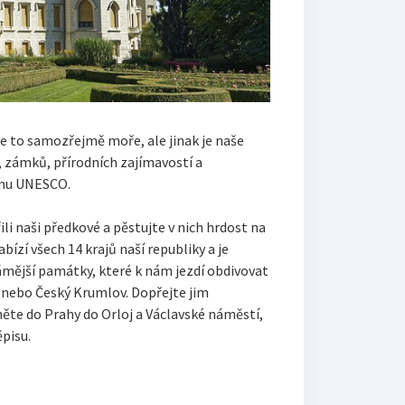
 je to samozřejmě moře, ale jinak je naše
 zámků, přírodních zajímavostí a
amu UNESCO.
i naši předkové a pěstujte v nich hrdost na
ízí všech 14 krajů naší republiky a je
ámější památky, které k nám jezdí obdivovat
ká nebo Český Krumlov.
Dopřejte jim
ěte do Prahy do Orloj a Václavské náměstí,
ěpisu.