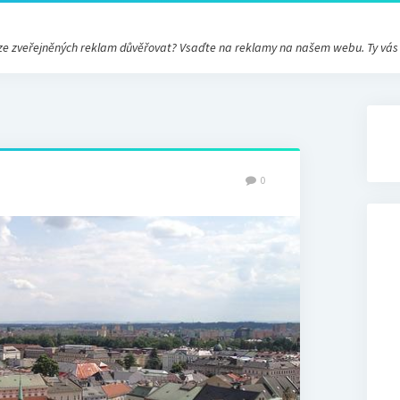
ré ze zveřejněných reklam důvěřovat? Vsaďte na reklamy na našem webu. Ty vá
0