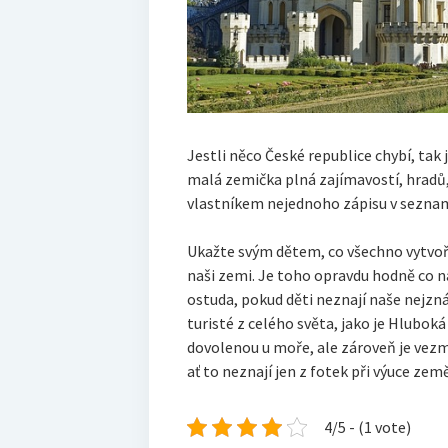
Jestli něco České republice chybí, tak
malá zemička plná zajímavostí, hradů,
vlastníkem nejednoho zápisu v sezn
Ukažte svým dětem, co všechno vytvořil
naši zemi. Je toho opravdu hodně co nab
ostuda, pokud děti neznají naše nejzn
turisté z celého světa, jako je Hlubo
dovolenou u moře, ale zároveň je vezm
ať to neznají jen z fotek při výuce zem
4/5 - (1 vote)