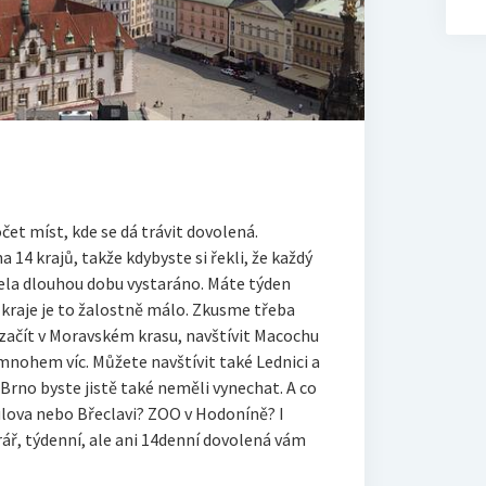
čet míst, kde se dá trávit dovolená.
a 14 krajů, takže kdybyste si řekli, že každý
ela dlouhou dobu vystaráno.
Máte týden
kraje je to žalostně málo.
Zkusme třeba
ačít v Moravském krasu, navštívit Macochu
 mnohem víc. Můžete navštívit také Lednici a
Brno byste jistě také neměli vynechat. A co
ulova nebo Břeclavi? ZOO v Hodoníně? I
rář, týdenní, ale ani 14denní dovolená vám