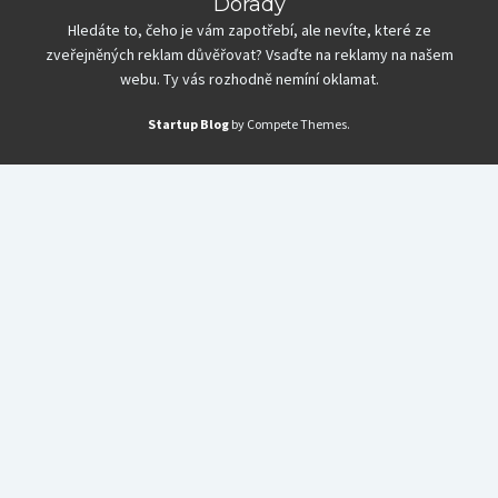
Dorady
Hledáte to, čeho je vám zapotřebí, ale nevíte, které ze
zveřejněných reklam důvěřovat? Vsaďte na reklamy na našem
webu. Ty vás rozhodně nemíní oklamat.
Startup Blog
by Compete Themes.