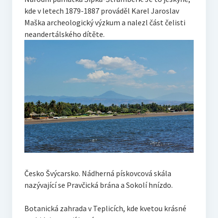
kde v letech 1879-1887 prováděl Karel Jaroslav
Maška archeologický výzkum a nalezl část čelisti
neandertálského dítěte.
Česko Švýcarsko. Nádherná pískovcová skála
nazývající se Pravčická brána a Sokolí hnízdo.
Botanická zahrada v Teplicích, kde kvetou krásné