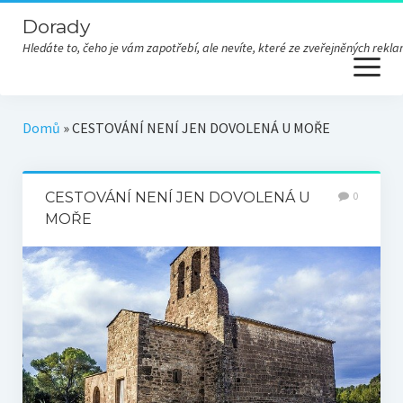
Dorady
Hledáte to, čeho je vám zapotřebí, ale nevíte, které ze zveřejněných re
open
menu
Domů
»
CESTOVÁNÍ NENÍ JEN DOVOLENÁ U MOŘE
CESTOVÁNÍ NENÍ JEN DOVOLENÁ U
0
MOŘE