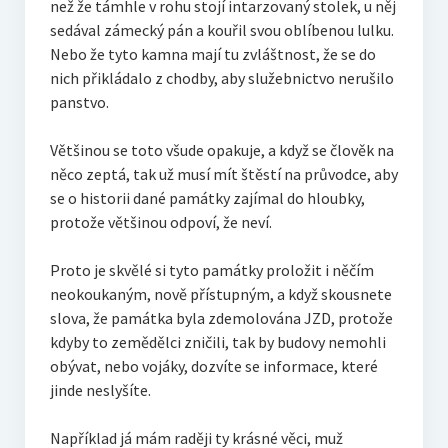
než že támhle v rohu stojí intarzovaný stolek, u něj
sedával zámecký pán a kouřil svou oblíbenou lulku.
Nebo že tyto kamna mají tu zvláštnost, že se do
nich přikládalo z chodby, aby služebnictvo nerušilo
panstvo.
Většinou se toto všude opakuje, a když se člověk na
něco zeptá, tak už musí mít štěstí na průvodce, aby
se o historii dané památky zajímal do hloubky,
protože většinou odpoví, že neví.
Proto je skvělé si tyto památky proložit i něčím
neokoukaným, nově přístupným, a když skousnete
slova, že památka byla zdemolována JZD, protože
kdyby to zemědělci zničili, tak by budovy nemohli
obývat, nebo vojáky, dozvíte se informace, které
jinde neslyšíte.
Například já mám raději ty krásné věci, muž