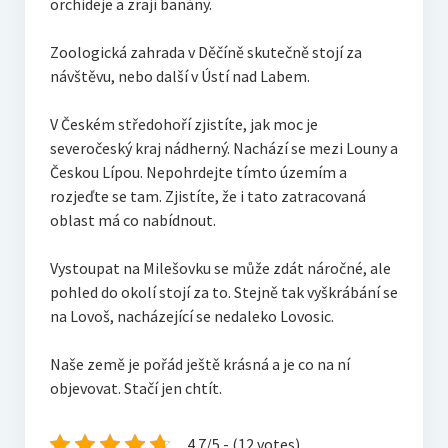
orchideje a zrají banány.
Zoologická zahrada v Děčíně skutečně stojí za
návštěvu, nebo další v Ústí nad Labem.
V Českém středohoří zjistíte, jak moc je
severočeský kraj nádherný. Nachází se mezi Louny a
Českou Lípou. Nepohrdejte tímto územím a
rozjeďte se tam. Zjistíte, že i tato zatracovaná
oblast má co nabídnout.
Vystoupat na Milešovku se může zdát náročné, ale
pohled do okolí stojí za to. Stejně tak vyškrábání se
na Lovoš, nacházející se nedaleko Lovosic.
Naše země je pořád ještě krásná a je co na ní
objevovat. Stačí jen chtít.
4.7/5 - (12 votes)