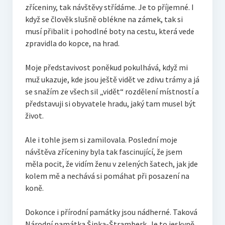
zříceniny, tak návštěvy střídáme. Je to příjemné. I
když se člověk slušně oblékne na zámek, tak si
musí přibalit i pohodlné boty na cestu, která vede
zpravidla do kopce, na hrad.
Moje představivost poněkud pokulhává, když mi
muž ukazuje, kde jsou ještě vidět ve zdivu trámy a já
se snažím ze všech sil „vidět“ rozdělení místností a
představuji si obyvatele hradu, jaký tam musel být
život.
Ale i tohle jsem si zamilovala. Poslední moje
návštěva zříceniny byla tak fascinující, že jsem
měla pocit, že vidím ženu v zelených šatech, jak jde
kolem mě a nechává si pomáhat při posazení na
koně.
Dokonce i přírodní památky jsou nádherné. Taková
Národní památka Šipka-Štramberk. Je to jeskyně,